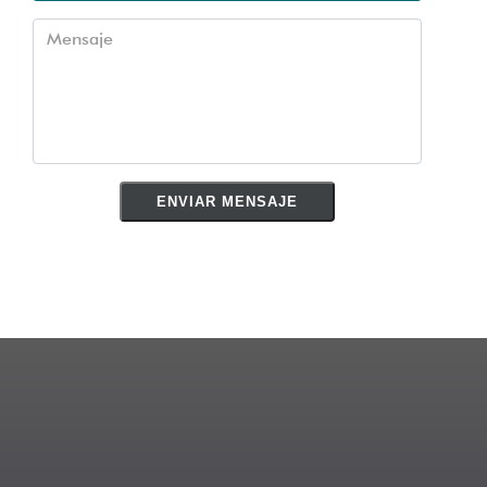
ENVIAR MENSAJE