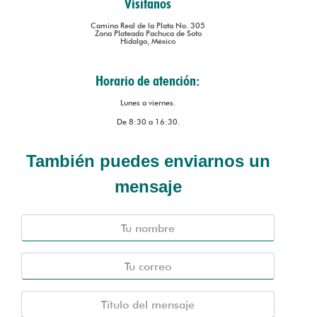
Visítanos
Camino Real de la Plata No. 305
Zona Plateada Pachuca de Soto
Hidalgo, México
Horario de atención:
Lunes a viernes.
De 8:30 a 16:30.
También puedes enviarnos un
mensaje