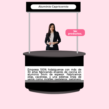
Aluminio Capricornio
Ver
productos.
Empresa 100% hidalguense con más de
30 años fabricando enseres de cocina en
aluminio 3mm de espesor. Fabricamos
ollas, cacerolas, y una extensa línea de
varios como moldes pasteleros, palomero,
paelleras, etc. tanto para el ama de casa
como para restaurantes, hoteles, cocinas
industriales.
Municipio: Pachuca de Soto