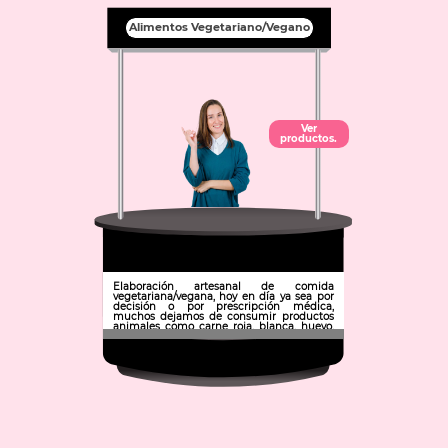
Alimentos Vegetariano/Vegano
Ver
productos.
Elaboración artesanal de comida
vegetariana/vegana, hoy en día ya sea por
decisión o por prescripción médica,
muchos dejamos de consumir productos
animales como carne roja, blanca, huevo,
embutidos y no encontramos muchas
opciones y si las encontramos son muy
caras. Aquí ofrecemos una opción de
comida saludable, a precio justo y de
excelente calidad
Municipio: Pachuca de Soto