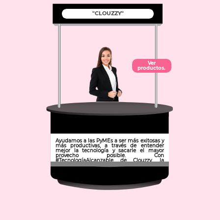
"CLOUZZY"
Ver
productos.
Ayudamos a las PyMEs a ser más exitosas y
más productivas, a través de entender
mejor la tecnología y sacarle el mayor
provecho posible. Con
#TecnologíaAlcanzable de Clouzzy, la
inversión inicial va por nuestra cuenta; tú
pagas una mensualidad cómoda y 100%
deducible.
Municipio: Pachuca de Soto