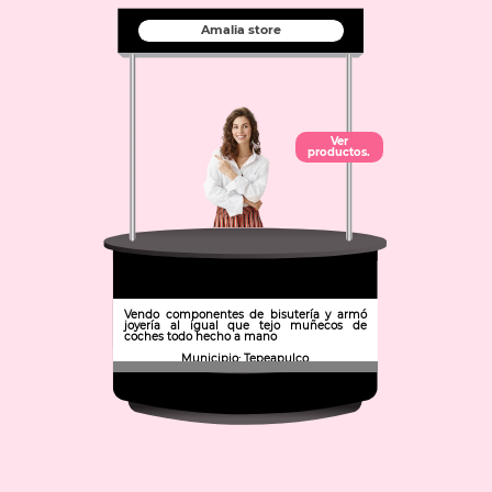
Amalia store
Ver
productos.
Vendo componentes de bisutería y armó
joyería al igual que tejo muñecos de
coches todo hecho a mano
Municipio: Tepeapulco