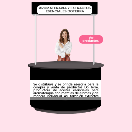
AROMATERAPIA Y EXTRACTOS
ESENCIALES DOTERRA
Ver
productos.
Se distribuye y se brinda asesoría para la
compra y venta de productos Do Terra,
productora de aceites esenciales para
aromaterapia con mezclas de aromas y de
manera individual. Asi también extractos
de grado alimenticio para fortalecer el
cuerpo humano y ayudar al tratamiento
de padecimientos. Aceites como rosa,
orégano, sándalo, romero, limón, menta.. y
una gran variedad de ellos.
Municipio: Pachuca de Soto